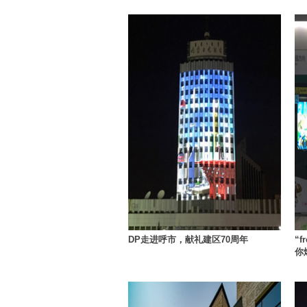
DP走进呼市，献礼建区70周年
“
你