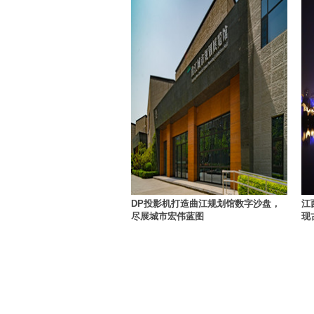
DP投影机打造曲江规划馆数字沙盘，
江
尽展城市宏伟蓝图
现