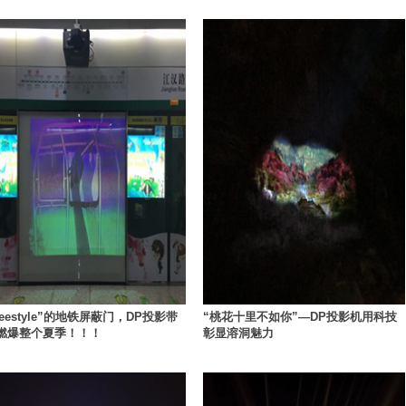
freestyle”的地铁屏蔽门，DP投影带
“桃花十里不如你”—DP投影机用科技
燃爆整个夏季！！！
彰显溶洞魅力