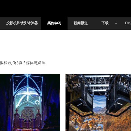
.
投影机和镜头计算器
案例学习
新闻报道
下载
D
拟和虚拟仿真
/
媒体与娱乐