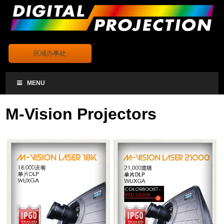
.
区域办事处
MENU
M-Vision Projectors