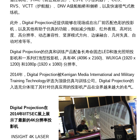
RVS、VCTT（护航舰）、DNV A级船舶桥和侧桥，以及快速喷气式教
练机。
此外，Digital Projection还提供能够在现场或在出厂前匹配色彩的投影
机，以及其他有助于仿真的功能，例如减少拖影、红外夜视、高对比
度、高分辨率、动态兼容性、竖屏模式方向、边缘融合、几何失真、自
动对准等等。
Digital Projection的仿真和训练产品配备长寿命固态LED和激光照明投
影机和一系列灯泡型投影机，具有4K (4096 x 2160)、WUXGA (1920 x
1200) 和1080p (1920 x 1080) 分辨率。
2014年，Digital Projection被Kerrigan Media International and Military
Training Technology评选为顶级仿真与训练公司。Digital Projection的
入选充分体现了其针对仿真应用的投影机产品在业界越来越大的名气。
Digital Projection
在
2014
年
I/ITSEC
展上展
示了最新的
4K
分辨率投
影机
INSIGHT 4K LASER