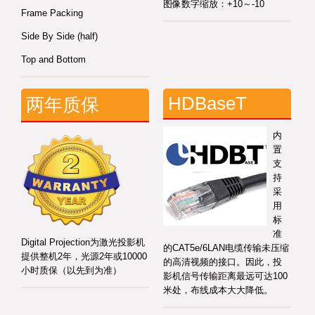
图像数字缩放：+10～-10
Frame Packing
Side By Side (half)
Top and Bottom
HDBaseT
两年质保
内
置
支
持
采
用
标
准
Digital Projection为激光投影机
的CAT5e/6LAN电缆传输未压缩
提供整机2年，光源2年或10000
的高清视频的接口。因此，投
小时质保（以先到为准）
影机信号传输距离最远可达100
米处，布线成本大大降低。